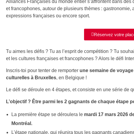
Alliances Françaises du monde entier s’affrontent dans des 
et francophones, autour de plusieurs thèmes : gastronomie, ar
expressions françaises ou encore sport.
Réservez votre plac
Tu aimes les défis ? Tu as l’esprit de compétition ? Tu souh
et les cultures françaises et francophones ? Alors le défi Inter-
Inscris-toi
pour tenter de remporter
une semaine de voyage 
culturelles
à
Bruxelles
, en Belgique !
Le défi se déroule en 4 étapes,
et consiste en une série de qu
L’objectif ? Être parmi les 2 gagnants de chaque étape p
La première étape se déroulera
le
mardi 17 mars 2026 d
Montréal.
L’étape nationale, qui réunira tous les gagnants canadien