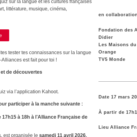
quiz
sur la langue et les cultures françaises
t, littérature, musique, cinéma,
en collaboratio
Fondation des A
e
Didier
Les Maisons du
Orange
aites tester tes connaissances
sur la langue
TV5 Monde
Alliances est fait pour toi !
et de découvertes
iz via l’application
Kahoot
.
Date
17 mars 20
our participer
à
la manche suivante :
À partir de
17h1
e 17h15
à
18h
à
l’Alliance Française de
Lieu
Alliance Fr
s, est organisée le
samedi 11 avril 2026
.