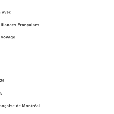
n avec
lliances Françaises
 Voyage
26
5
ançaise de Montréal