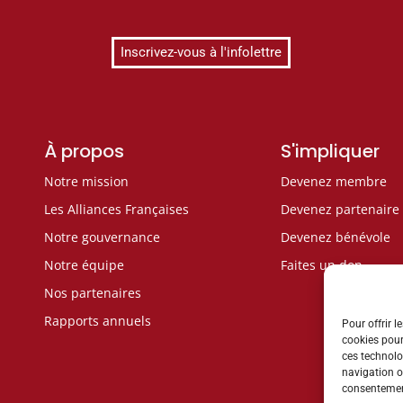
Inscrivez-vous à l'infolettre
À propos
S'impliquer
Notre mission
Devenez membre
Les Alliances Françaises
Devenez partenaire
Notre gouvernance
Devenez bénévole
Notre équipe
Faites un don
Nos partenaires
Rapports annuels
Pour offrir l
cookies pour
ces technolo
navigation ou
consentement